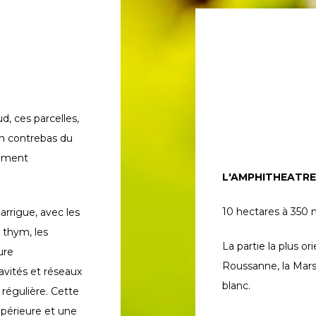
d, ces parcelles,
en contrebas du
nument
L'AMPHITHEATRE
arrigue, avec les
10 hectares à 350 mè
e thym, les
La partie la plus o
ure
Roussanne, la Marsa
vités et réseaux
blanc.
régulière. Cette
périeure et une