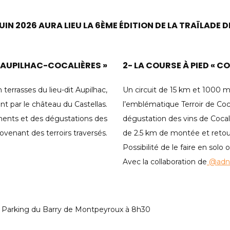
UIN 2026 AURA LIEU LA 6ÈME ÉDITION DE LA TRAÏLADE 
« AUPILHAC-COCALIÈRES »
2- LA COURSE À PIED « COC
terrasses du lieu-dit Aupilhac,
Un circuit de 15 km et 1000 m
nt par le château du Castellas.
l’emblématique Terroir de Coc
ments et des dégustations des
dégustation des vins de Cocali
ovenant des terroirs traversés.
de 2.5 km de montée et reto
Possibilité de le faire en so
Avec la collaboration de
@adn_
 Parking du Barry de Montpeyroux à 8h30