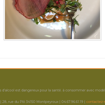
us d’alcool est dangereux pour la santé. à consommer avec modér
 28, rue du Plô 34150 Montpeyroux | 04.67.96.61.19 |
contactez-