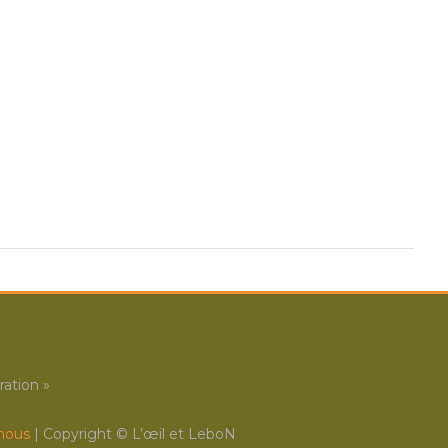
ation »
nous
| Copyright ©
L’œil et LeboN