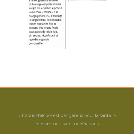
« L’abus d’alcool est dangereux pour la santé. à
consommer avec modération »