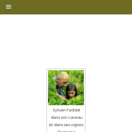
Skip
to
content
Sylvain Faddat
dans son caveau
et dans ses vignes.