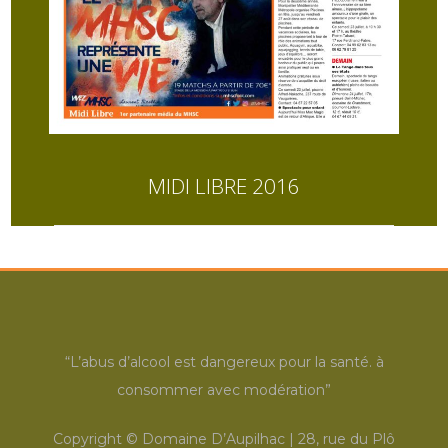
MIDI LIBRE 2016
“L’abus d’alcool est dangereux pour la santé. à
consommer avec modération”
Copyright ©
Domaine D’Aupilhac | 28, rue du Plô